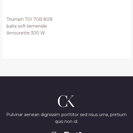
Triumph 70I 70B 80B
balta soft liemenėlė
Amourette 300 W
Pulvinar aenean dignissim porttitor sed risus urna, pretium
quis non id.