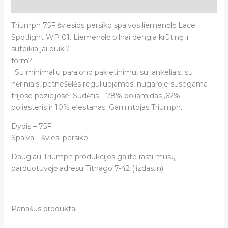
Atsiliepimai (0)
Triumph 75F šviesios persiko spalvos liemenėlė Lace
Spotlight WP 01. Liemenėlė pilnai dengia krūtinę ir
suteikia jai puiki?
form?
. Su minimaliu paralono pakietinimu, su lankeliais, su
nėriniais, petnešėlės reguliuojamos, nugaroje susegama
trijose pozicijose. Sudėtis – 28% poliamidas ,62%
poliesteris ir 10% elestanas. Gamintojas Triumph.
Dydis – 75F
Spalva – šviesi persiko
Daugiau Triumph produkcijos galite rasti mūsų
parduotuvėjė adresu Titnago 7-42 (lizdas.in).
Panašūs produktai