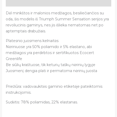
Atsiliepimai (0)
Dėl minkštos ir malonios medžiagos, besiliečiančios su
oda, šis modelis iš Triumph Summer Sensation serijos yra
revoliucinis gaminys, nes jis išlieka nematomas net po
aptemptais drabužiais.
Platesnio juosmens kelnaitės
Nėriniuose yra 50% poliamido ir 5% elastano, abi
medžiagos yra perdirbtos ir sertifikuotos Ecocert
Greenlife
Be siūlių kraštuose, tik keturių taškų nėrinių lygyje
Juosmenį dengia plati ir permatoma nėrinių juosta
Priežiūra: vadovaukitės gaminio etiketėje pateiktomis
instrukcijomis.
Sudėtis: 78% poliamidas, 22% elastanas.