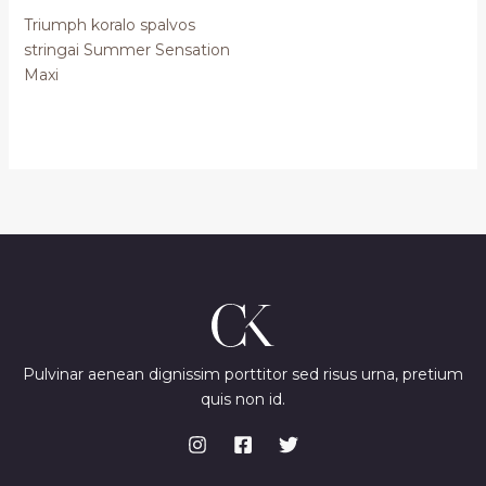
Triumph koralo spalvos
stringai Summer Sensation
Maxi
Pulvinar aenean dignissim porttitor sed risus urna, pretium
quis non id.