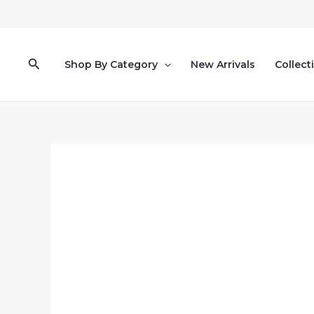
Pereiti
prie
turinio
Paieška
Shop By Category
New Arrivals
Collect