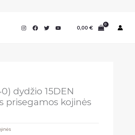
0,00
€
40) dydžio 15DEN
s prisegamos kojinės
jinės