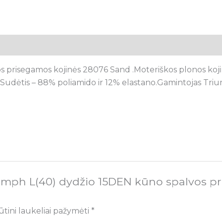
 prisegamos kojinės 28076 Sand .Moteriškos plonos koj
 .Sudėtis – 88% poliamido ir 12% elastano.Gamintojas Tri
iumph L(40) dydžio 15DEN kūno spalvos p
ūtini laukeliai pažymėti
*