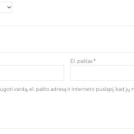
El. paštas
*
goti vardą, el. pašto adresą ir interneto puslapį, kad jų ne