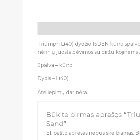
Aprašymas
Atsiliepimai (0)
Triumph L(40) dydžio 15DEN kūno spalvos
nėrinių juosta,dėvimos su diržu kojinėms
Spalva – kūno
Dydis – L(40)
Atsiliepimų dar nėra.
Būkite pirmas aprašęs “Tr
Sand”
El. pašto adresas nebus skelbiamas.
B