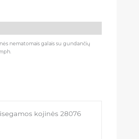
inės nematomais galais su gundančių
umph.
risegamos kojinės 28076