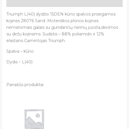
Atsiliepimai (0)
Triumph L(40) dydžio 15DEN kūno spalvos prisegamos
kojinės 28076 Sand .Moteriškos plonos kojinės
nematomais galais su gundančių nėrinių juosta,dėvimos
su diržu kojinėms .Sudėtis – 88% poliamido ir 12%
elastano.Gamintojas Triumph.
Spalva – kūno
Dydis – L(40)
Panašūs produktai