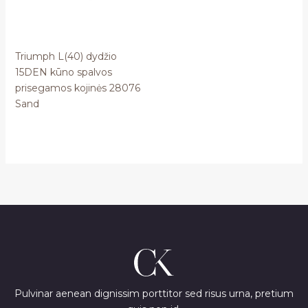
Triumph L(40) dydžio
15DEN kūno spalvos
prisegamos kojinės 28076
Sand
Pulvinar aenean dignissim porttitor sed risus urna, pretium