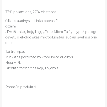
73% poliamidas, 27% elastanas
Šilkinis audinys atitinka paprast?
dizain?
. Dėl išlenktų kojų linijų „Pure Micro Tai“ yra ypač patogu
dėvėti, o ekologiškas mikropluoštas jaučiasi švelnus prie
odos.
Tai trumpas
Minkštas perdirbto mikropluošto audinys
Nėra VPL
Išlenkta forma ties kojų linijomis
Panašūs produktai