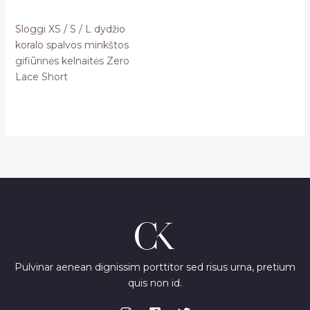
Sloggi XS / S / L dydžio
koralo spalvos minkštos
gifiūrinės kelnaitės Zero
Lace Short
Pulvinar aenean dignissim porttitor sed risus urna, pretium
quis non id.