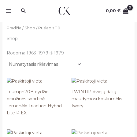
Pereiti
Paieška
prie
0,00
€
turinio
Pradžia
/
Shop
/ Puslapis 110
Shop
Rodoma 1963–1979 iš 1979
Triumph70B dydžio
TWINTIP dviejų dalių
oranžinės sportinė
maudymosi kostiumėlis
liemenėlė Triaction Hybrid
Iwory
Lite P EX