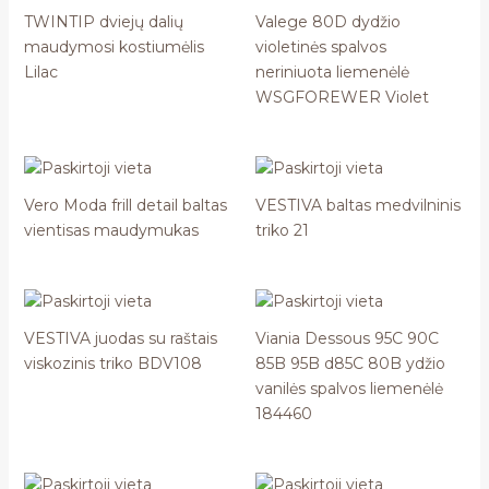
TWINTIP dviejų dalių
Valege 80D dydžio
maudymosi kostiumėlis
violetinės spalvos
Lilac
neriniuota liemenėlė
WSGFOREWER Violet
Vero Moda frill detail baltas
VESTIVA baltas medvilninis
vientisas maudymukas
triko 21
VESTIVA juodas su raštais
Viania Dessous 95C 90C
viskozinis triko BDV108
85B 95B d85C 80B ydžio
vanilės spalvos liemenėlė
184460