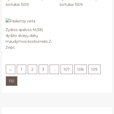
šortukai 1509
šortukai 1509
Žydros spalvos M(38)
dydžio dviejų dalių
maudymosi kostiumėlis Z-
2wpc
←
1
2
3
…
107
108
109
110