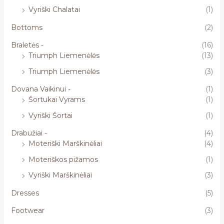
Vyriški Chalatai
(1)
Bottoms
(2)
Braletės -
(16)
Triumph Liemenėlės
(13)
Triumph Liemenėlės
(3)
Dovana Vaikinui -
(1)
Šortukai Vyrams
(1)
Vyriški Šortai
(1)
Drabužiai -
(4)
Moteriški Marškinėliai
(4)
Moteriškos pižamos
(1)
Vyriški Marškinėliai
(3)
Dresses
(5)
Footwear
(3)