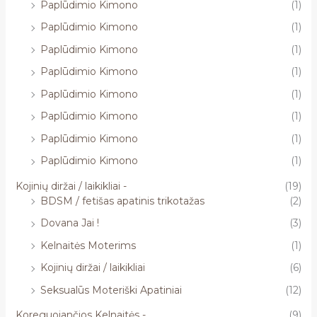
Paplūdimio Kimono
(1)
Paplūdimio Kimono
(1)
Paplūdimio Kimono
(1)
Paplūdimio Kimono
(1)
Paplūdimio Kimono
(1)
Paplūdimio Kimono
(1)
Paplūdimio Kimono
(1)
Paplūdimio Kimono
(1)
Kojinių diržai / laikikliai -
(19)
BDSM / fetišas apatinis trikotažas
(2)
Dovana Jai !
(3)
Kelnaitės Moterims
(1)
Kojinių diržai / laikikliai
(6)
Seksualūs Moteriški Apatiniai
(12)
Koreguojančios Kelnaitės -
(9)