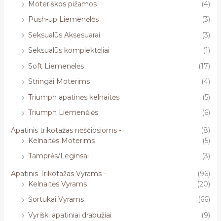
Moteriškos pižamos
(4)
Push-up Liemenėlės
(3)
Seksualūs Aksesuarai
(3)
Seksualūs komplektėliai
(1)
Soft Liemenėlės
(17)
Stringai Moterims
(4)
Triumph apatinės kelnaitės
(5)
Triumph Liemenėlės
(6)
Apatinis trikotažas nėščiosioms -
(8)
Kelnaitės Moterims
(5)
Tamprės/Leginsai
(3)
Apatinis Trikotažas Vyrams -
(96)
Kelnaitės Vyrams
(20)
Šortukai Vyrams
(66)
Vyriški apatiniai drabužiai
(9)