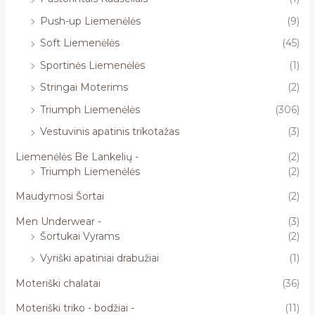
Push-up Liemenėlės
(9)
Soft Liemenėlės
(45)
Sportinės Liemenėlės
(1)
Stringai Moterims
(2)
Triumph Liemenėlės
(306)
Vestuvinis apatinis trikotažas
(3)
Liemenėlės Be Lankelių -
(2)
Triumph Liemenėlės
(2)
Maudymosi Šortai
(2)
Men Underwear -
(3)
Šortukai Vyrams
(2)
Vyriški apatiniai drabužiai
(1)
Moteriški chalatai
(36)
Moteriški triko - bodžiai -
(11)