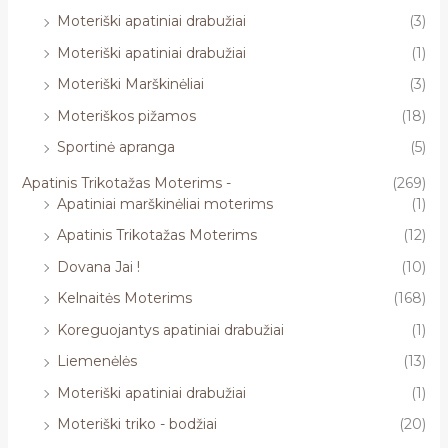
Moteriški apatiniai drabužiai
(3)
Moteriški apatiniai drabužiai
(1)
Moteriški Marškinėliai
(3)
Moteriškos pižamos
(18)
Sportinė apranga
(5)
Apatinis Trikotažas Moterims -
(269)
Apatiniai marškinėliai moterims
(1)
Apatinis Trikotažas Moterims
(12)
Dovana Jai !
(10)
Kelnaitės Moterims
(168)
Koreguojantys apatiniai drabužiai
(1)
Liemenėlės
(13)
Moteriški apatiniai drabužiai
(1)
Moteriški triko - bodžiai
(20)