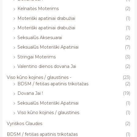
Kelnaitės Moterims
(2)
Moteriški apatiniai drabužiai
(1)
Moteriški apatiniai drabužiai
(1)
Seksualūs Aksesuarai
(2)
Seksualūs Moteriški Apatiniai
(7)
Stringai Moterims
(3)
Valentino dienos dovana Jai
(2)
Viso kūno kojinės / glaustinės -
(23)
BDSM / fetišas apatinis trikotažas
(2)
Dovana Jai !
(19)
Seksualūs Moteriški Apatiniai
(1)
Viso kūno kojinės / glaustinės
(1)
Vyriškos Glaudės
(2)
BDSM / fetišas apatinis trikotažas
(1)