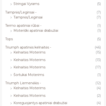
Stringai Vyrams
(5)
Tamprės/Leginsai -
(7)
Tamprės/Leginsai
(7)
Termo apatiniai rūbai -
(1)
Moteriški apatiniai drabužiai
(1)
Tops
(5)
Triumph apatinės kelnaitės -
(46)
Kelnaitės Moterims
(15)
Kelnaitės Moterims
(13)
Kelnaitės Moterims
(17)
Šortukai Moterims
(1)
Triumph Liemenėlės -
(12)
Kelnaitės Moterims
(4)
Kelnaitės Moterims
(2)
Koreguojantys apatiniai drabužiai
(4)