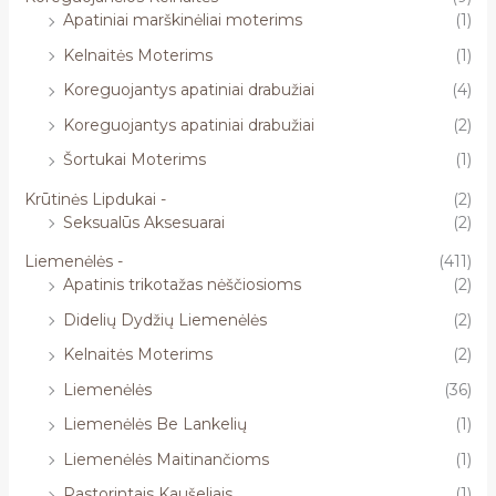
Apatiniai marškinėliai moterims
(1)
Kelnaitės Moterims
(1)
Koreguojantys apatiniai drabužiai
(4)
Koreguojantys apatiniai drabužiai
(2)
Šortukai Moterims
(1)
Krūtinės Lipdukai -
(2)
Seksualūs Aksesuarai
(2)
Liemenėlės -
(411)
Apatinis trikotažas nėščiosioms
(2)
Didelių Dydžių Liemenėlės
(2)
Kelnaitės Moterims
(2)
Liemenėlės
(36)
Liemenėlės Be Lankelių
(1)
Liemenėlės Maitinančioms
(1)
Pastorintais Kaušeliais
(1)