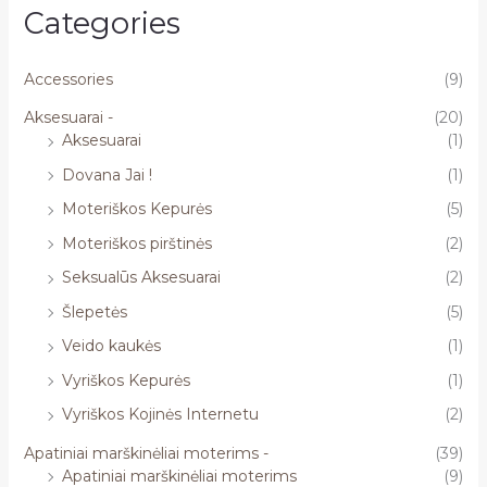
Categories
Accessories
(9)
Aksesuarai -
(20)
Aksesuarai
(1)
Dovana Jai !
(1)
Moteriškos Kepurės
(5)
Moteriškos pirštinės
(2)
Seksualūs Aksesuarai
(2)
Šlepetės
(5)
Veido kaukės
(1)
Vyriškos Kepurės
(1)
Vyriškos Kojinės Internetu
(2)
Apatiniai marškinėliai moterims -
(39)
Apatiniai marškinėliai moterims
(9)