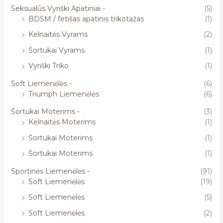
Seksualūs Vyriški Apatiniai -
(5)
BDSM / fetišas apatinis trikotažas
(1)
Kelnaitės Vyrams
(2)
Šortukai Vyrams
(1)
Vyriški Triko
(1)
Soft Liemenėlės -
(6)
Triumph Liemenėlės
(6)
Šortukai Moterims -
(3)
Kelnaitės Moterims
(1)
Šortukai Moterims
(1)
Šortukai Moterims
(1)
Sportinės Liemenėlės -
(91)
Soft Liemenėlės
(19)
Soft Liemenėlės
(5)
Soft Liemenėlės
(2)