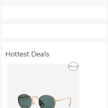
Hottest Deals
P
Akcija
R
O
D
U
K