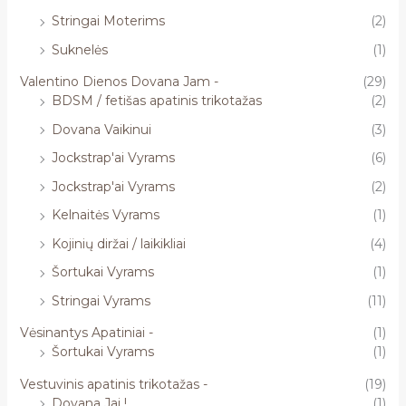
Stringai Moterims
(2)
Suknelės
(1)
Valentino Dienos Dovana Jam -
(29)
BDSM / fetišas apatinis trikotažas
(2)
Dovana Vaikinui
(3)
Jockstrap'ai Vyrams
(6)
Jockstrap'ai Vyrams
(2)
Kelnaitės Vyrams
(1)
Kojinių diržai / laikikliai
(4)
Šortukai Vyrams
(1)
Stringai Vyrams
(11)
Vėsinantys Apatiniai -
(1)
Šortukai Vyrams
(1)
Vestuvinis apatinis trikotažas -
(19)
Dovana Jai !
(1)