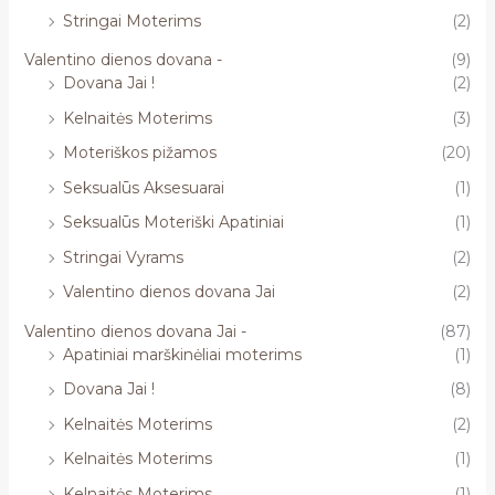
Stringai Moterims
(2)
Valentino dienos dovana -
(9)
Dovana Jai !
(2)
Kelnaitės Moterims
(3)
Moteriškos pižamos
(20)
Seksualūs Aksesuarai
(1)
Seksualūs Moteriški Apatiniai
(1)
Stringai Vyrams
(2)
Valentino dienos dovana Jai
(2)
Valentino dienos dovana Jai -
(87)
Apatiniai marškinėliai moterims
(1)
Dovana Jai !
(8)
Kelnaitės Moterims
(2)
Kelnaitės Moterims
(1)
Kelnaitės Moterims
(1)