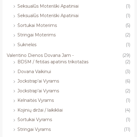
Seksualūs Moteriški Apatiniai
(1)
Seksualūs Moteriški Apatiniai
(1)
Šortukai Moterims
(5)
Stringai Moterims
(2)
Suknelės
(1)
Valentino Dienos Dovana Jam -
(29)
BDSM / fetišas apatinis trikotažas
(2)
Dovana Vaikinui
(3)
Jockstrap'ai Vyrams
(6)
Jockstrap'ai Vyrams
(2)
Kelnaitės Vyrams
(1)
Kojinių diržai / laikikliai
(4)
Šortukai Vyrams
(1)
Stringai Vyrams
(11)