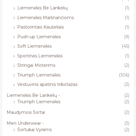
Liemenėlės Be Lankelių
(1)
Liemenėlės Maitinančioms
(1)
Pastorintais Kaušeliais
(1)
Push-up Liemenėlės
(9)
Soft Liemenėlės
(45)
Sportinės Liemenėlės
(1)
Stringai Moterims
(2)
Triumph Liemenėlės
(306)
Vestuvinis apatinis trikotažas
(3)
Liemenėlės Be Lankelių -
(2)
Triumph Liemenėlės
(2)
Maudymosi Šortai
(2)
Men Underwear -
(3)
Šortukai Vyrams
(2)