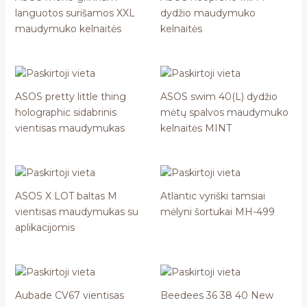
languotos surišamos XXL
dydžio maudymuko
maudymuko kelnaitės
kelnaitės
ASOS pretty little thing
ASOS swim 40(L) dydžio
holographic sidabrinis
mėtų spalvos maudymuko
vientisas maudymukas
kelnaitės MINT
ASOS X LOT baltas M
Atlantic vyriški tamsiai
vientisas maudymukas su
mėlyni šortukai MH-499
aplikacijomis
Aubade CV67 vientisas
Beedees 36 38 40 New