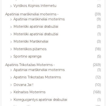
Vyriškos Kojinės Internetu
(2)
Apatiniai marškinėliai moterims -
(39)
Apatiniai marškinėliai moterims
(9)
Moteriški apatiniai drabužiai
(3)
Moteriški apatiniai drabužiai
(1)
Moteriški Marškinėliai
(3)
Moteriškos pižamos
(18)
Sportinė apranga
(5)
Apatinis Trikotažas Moterims -
(269)
Apatiniai marškinėliai moterims
(1)
Apatinis Trikotažas Moterims
(12)
Dovana Jai !
(10)
Kelnaitės Moterims
(168)
Koreguojantys apatiniai drabužiai
(1)