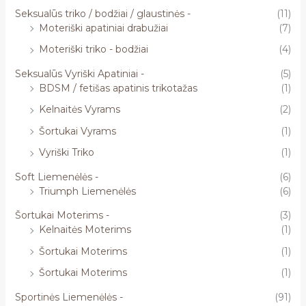
Seksualūs triko / bodžiai / glaustinės -
(11)
Moteriški apatiniai drabužiai
(7)
Moteriški triko - bodžiai
(4)
Seksualūs Vyriški Apatiniai -
(5)
BDSM / fetišas apatinis trikotažas
(1)
Kelnaitės Vyrams
(2)
Šortukai Vyrams
(1)
Vyriški Triko
(1)
Soft Liemenėlės -
(6)
Triumph Liemenėlės
(6)
Šortukai Moterims -
(3)
Kelnaitės Moterims
(1)
Šortukai Moterims
(1)
Šortukai Moterims
(1)
Sportinės Liemenėlės -
(91)