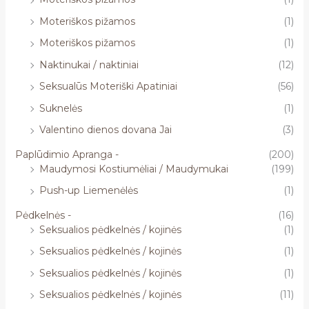
Moteriškos pižamos
(1)
Moteriškos pižamos
(1)
Naktinukai / naktiniai
(12)
Seksualūs Moteriški Apatiniai
(56)
Suknelės
(1)
Valentino dienos dovana Jai
(3)
Paplūdimio Apranga -
(200)
Maudymosi Kostiumėliai / Maudymukai
(199)
Push-up Liemenėlės
(1)
Pėdkelnės -
(16)
Seksualios pėdkelnės / kojinės
(1)
Seksualios pėdkelnės / kojinės
(1)
Seksualios pėdkelnės / kojinės
(1)
Seksualios pėdkelnės / kojinės
(11)