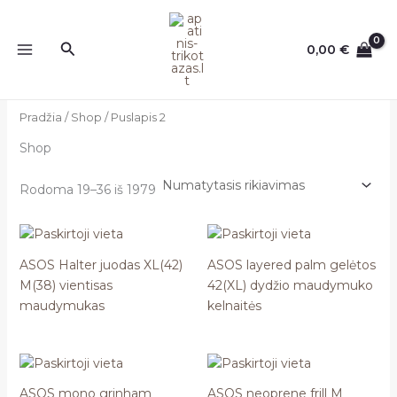
Pereiti
prie
Paieška
0,00
€
turinio
Pradžia
/
Shop
/ Puslapis 2
Shop
Rodoma 19–36 iš 1979
ASOS Halter juodas XL(42)
ASOS layered palm gelėtos
M(38) vientisas
42(XL) dydžio maudymuko
maudymukas
kelnaitės
ASOS mono grinham
ASOS neoprene frill M