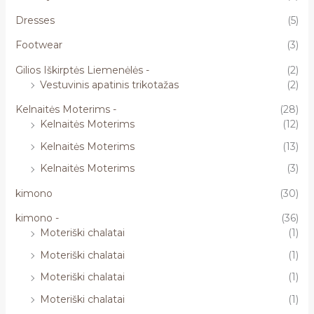
Dresses
(5)
Footwear
(3)
Gilios Iškirptės Liemenėlės -
(2)
Vestuvinis apatinis trikotažas
(2)
Kelnaitės Moterims -
(28)
Kelnaitės Moterims
(12)
Kelnaitės Moterims
(13)
Kelnaitės Moterims
(3)
kimono
(30)
kimono -
(36)
Moteriški chalatai
(1)
Moteriški chalatai
(1)
Moteriški chalatai
(1)
Moteriški chalatai
(1)