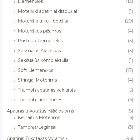
Liemenėlės
(13)
Moteriški apatiniai drabužiai
(1)
Moteriški triko - bodžiai
(20)
Moteriškos pižamos
(4)
Push-up Liemenėlės
(3)
Seksualūs Aksesuarai
(3)
Seksualūs komplektėliai
(1)
Soft Liemenėlės
(17)
Stringai Moterims
(4)
Triumph apatinės kelnaitės
(5)
Triumph Liemenėlės
(6)
Apatinis trikotažas nėščiosioms -
(8)
Kelnaitės Moterims
(5)
Tamprės/Leginsai
(3)
Apatinis Trikotažas Vyrams -
(96)