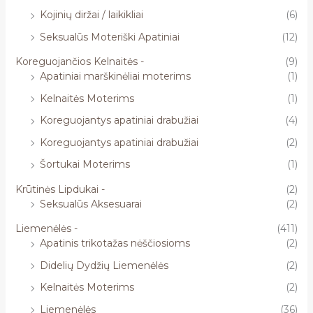
Kojinių diržai / laikikliai
(6)
Seksualūs Moteriški Apatiniai
(12)
Koreguojančios Kelnaitės -
(9)
Apatiniai marškinėliai moterims
(1)
Kelnaitės Moterims
(1)
Koreguojantys apatiniai drabužiai
(4)
Koreguojantys apatiniai drabužiai
(2)
Šortukai Moterims
(1)
Krūtinės Lipdukai -
(2)
Seksualūs Aksesuarai
(2)
Liemenėlės -
(411)
Apatinis trikotažas nėščiosioms
(2)
Didelių Dydžių Liemenėlės
(2)
Kelnaitės Moterims
(2)
Liemenėlės
(36)