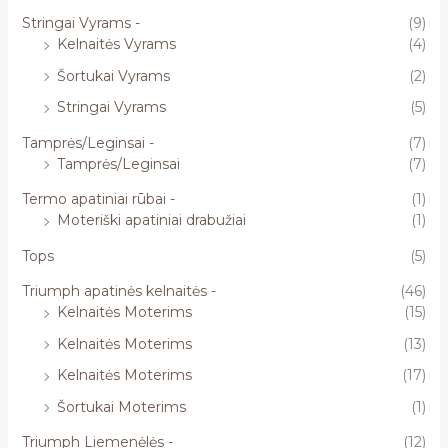
Stringai Vyrams -
(9)
Kelnaitės Vyrams
(4)
Šortukai Vyrams
(2)
Stringai Vyrams
(5)
Tamprės/Leginsai -
(7)
Tamprės/Leginsai
(7)
Termo apatiniai rūbai -
(1)
Moteriški apatiniai drabužiai
(1)
Tops
(5)
Triumph apatinės kelnaitės -
(46)
Kelnaitės Moterims
(15)
Kelnaitės Moterims
(13)
Kelnaitės Moterims
(17)
Šortukai Moterims
(1)
Triumph Liemenėlės -
(12)