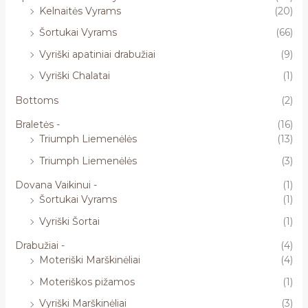
Kelnaitės Vyrams
(20)
Šortukai Vyrams
(66)
Vyriški apatiniai drabužiai
(9)
Vyriški Chalatai
(1)
Bottoms
(2)
Braletės -
(16)
Triumph Liemenėlės
(13)
Triumph Liemenėlės
(3)
Dovana Vaikinui -
(1)
Šortukai Vyrams
(1)
Vyriški Šortai
(1)
Drabužiai -
(4)
Moteriški Marškinėliai
(4)
Moteriškos pižamos
(1)
Vyriški Marškinėliai
(3)