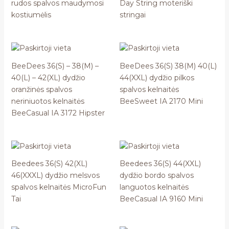
rudos spalvos maudymosi
Day String moteriški
kostiumėlis
stringai
BeeDees 36(S) – 38(M) –
BeeDees 36(S) 38(M) 40(L)
40(L) – 42(XL) dydžio
44(XXL) dydžio pilkos
oranžinės spalvos
spalvos kelnaitės
neriniuotos kelnaitės
BeeSweet IA 2170 Mini
BeeCasual IA 3172 Hipster
Beedees 36(S) 42(XL)
Beedees 36(S) 44(XXL)
46(XXXL) dydžio melsvos
dydžio bordo spalvos
spalvos kelnaitės MicroFun
languotos kelnaitės
Tai
BeeCasual IA 9160 Mini