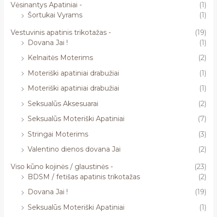
Vėsinantys Apatiniai -
(1)
Šortukai Vyrams
(1)
Vestuvinis apatinis trikotažas -
(19)
Dovana Jai !
(1)
Kelnaitės Moterims
(2)
Moteriški apatiniai drabužiai
(1)
Moteriški apatiniai drabužiai
(1)
Seksualūs Aksesuarai
(2)
Seksualūs Moteriški Apatiniai
(7)
Stringai Moterims
(3)
Valentino dienos dovana Jai
(2)
Viso kūno kojinės / glaustinės -
(23)
BDSM / fetišas apatinis trikotažas
(2)
Dovana Jai !
(19)
Seksualūs Moteriški Apatiniai
(1)