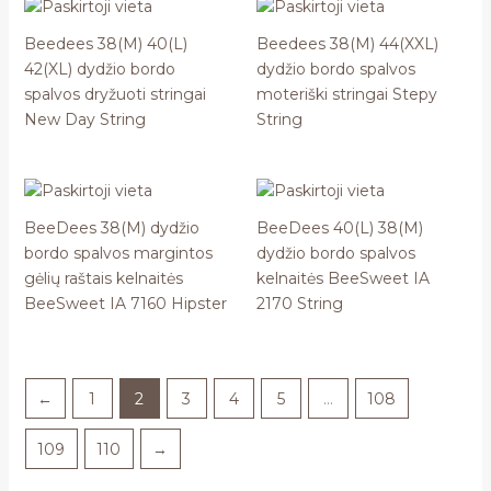
Beedees 38(M) 40(L)
Beedees 38(M) 44(XXL)
42(XL) dydžio bordo
dydžio bordo spalvos
spalvos dryžuoti stringai
moteriški stringai Stepy
New Day String
String
BeeDees 38(M) dydžio
BeeDees 40(L) 38(M)
bordo spalvos margintos
dydžio bordo spalvos
gėlių raštais kelnaitės
kelnaitės BeeSweet IA
BeeSweet IA 7160 Hipster
2170 String
←
1
2
3
4
5
…
108
109
110
→