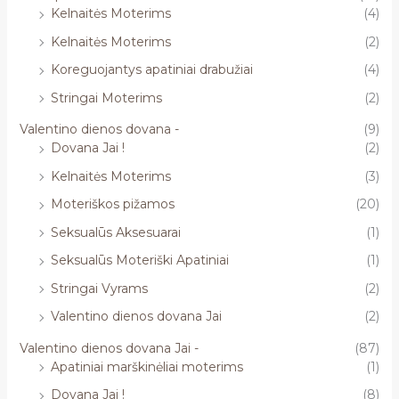
Kelnaitės Moterims
(4)
Kelnaitės Moterims
(2)
Koreguojantys apatiniai drabužiai
(4)
Stringai Moterims
(2)
Valentino dienos dovana -
(9)
Dovana Jai !
(2)
Kelnaitės Moterims
(3)
Moteriškos pižamos
(20)
Seksualūs Aksesuarai
(1)
Seksualūs Moteriški Apatiniai
(1)
Stringai Vyrams
(2)
Valentino dienos dovana Jai
(2)
Valentino dienos dovana Jai -
(87)
Apatiniai marškinėliai moterims
(1)
Dovana Jai !
(8)